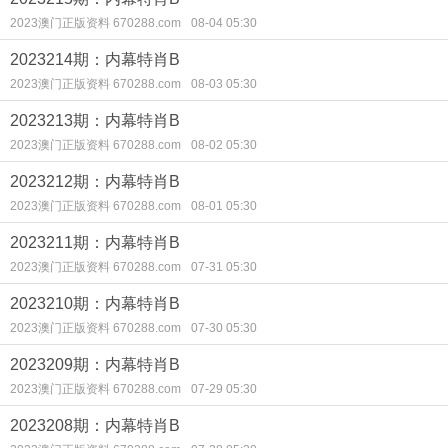
2023澳门正版资料 670288.com
08-04 05:30
2023214期：内幕特肖B
2023澳门正版资料 670288.com
08-03 05:30
2023213期：内幕特肖B
2023澳门正版资料 670288.com
08-02 05:30
2023212期：内幕特肖B
2023澳门正版资料 670288.com
08-01 05:30
2023211期：内幕特肖B
2023澳门正版资料 670288.com
07-31 05:30
2023210期：内幕特肖B
2023澳门正版资料 670288.com
07-30 05:30
2023209期：内幕特肖B
2023澳门正版资料 670288.com
07-29 05:30
2023208期：内幕特肖B