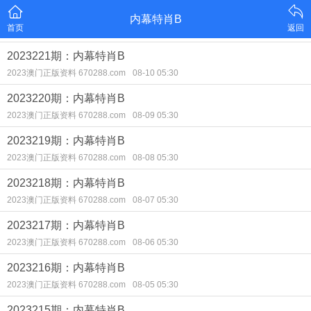
内幕特肖B
首页
返回
2023221期：内幕特肖B
2023澳门正版资料 670288.com
08-10 05:30
2023220期：内幕特肖B
2023澳门正版资料 670288.com
08-09 05:30
2023219期：内幕特肖B
2023澳门正版资料 670288.com
08-08 05:30
2023218期：内幕特肖B
2023澳门正版资料 670288.com
08-07 05:30
2023217期：内幕特肖B
2023澳门正版资料 670288.com
08-06 05:30
2023216期：内幕特肖B
2023澳门正版资料 670288.com
08-05 05:30
2023215期：内幕特肖B