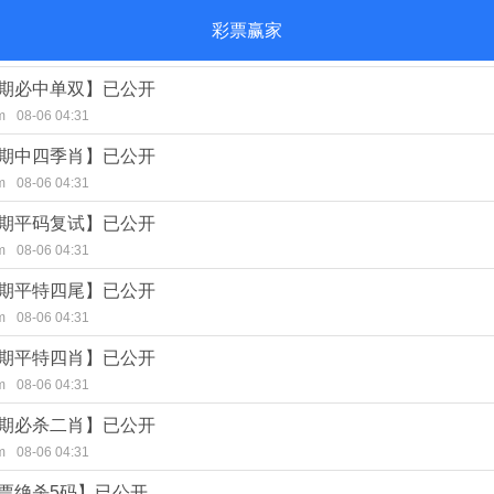
彩票赢家
【期期必中单双】已公开
m
08-06 04:31
【期期中四季肖】已公开
m
08-06 04:31
【期期平码复试】已公开
m
08-06 04:31
【期期平特四尾】已公开
m
08-06 04:31
【期期平特四肖】已公开
m
08-06 04:31
【期期必杀二肖】已公开
m
08-06 04:31
彩票绝杀5码】已公开