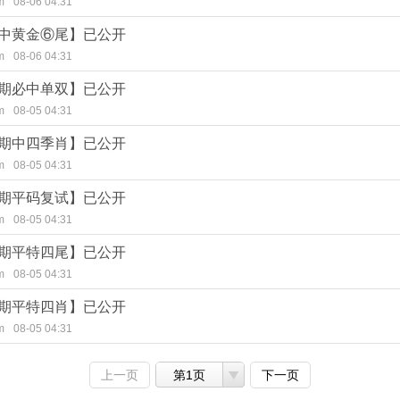
m
08-06 04:31
【必中黄金⑥尾】已公开
m
08-06 04:31
【期期必中单双】已公开
m
08-05 04:31
【期期中四季肖】已公开
m
08-05 04:31
【期期平码复试】已公开
m
08-05 04:31
【期期平特四尾】已公开
m
08-05 04:31
【期期平特四肖】已公开
m
08-05 04:31
上一页
第1页
下一页