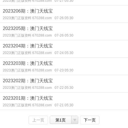
2023澳门正版资料 670288.com
07-27 05:30
2023206期：澳门天线宝
2023澳门正版资料 670288.com
07-26 05:30
2023205期：澳门天线宝
2023澳门正版资料 670288.com
07-26 05:30
2023204期：澳门天线宝
2023澳门正版资料 670288.com
07-24 05:30
2023203期：澳门天线宝
2023澳门正版资料 670288.com
07-23 05:30
2023202期：澳门天线宝
2023澳门正版资料 670288.com
07-22 05:30
2023201期：澳门天线宝
2023澳门正版资料 670288.com
07-21 05:30
上一页
第1页
下一页