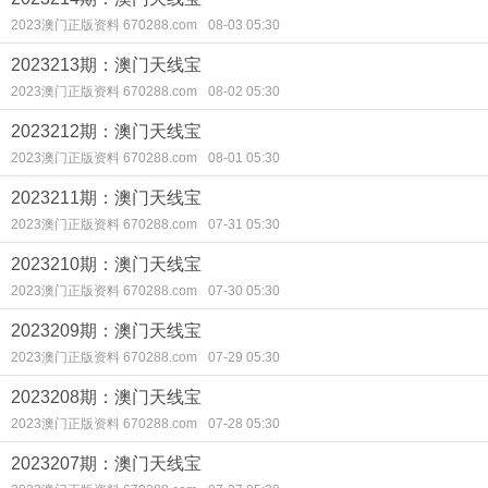
2023澳门正版资料 670288.com
08-03 05:30
2023213期：澳门天线宝
2023澳门正版资料 670288.com
08-02 05:30
2023212期：澳门天线宝
2023澳门正版资料 670288.com
08-01 05:30
2023211期：澳门天线宝
2023澳门正版资料 670288.com
07-31 05:30
2023210期：澳门天线宝
2023澳门正版资料 670288.com
07-30 05:30
2023209期：澳门天线宝
2023澳门正版资料 670288.com
07-29 05:30
2023208期：澳门天线宝
2023澳门正版资料 670288.com
07-28 05:30
2023207期：澳门天线宝