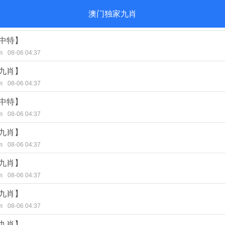
澳门独家九肖
肖中特】
m
08-06 04:37
中九肖】
m
08-06 04:37
肖中特】
m
08-06 04:37
牌九肖】
m
08-06 04:37
威九肖】
m
08-06 04:37
赚九肖】
m
08-06 04:37
钱九肖】