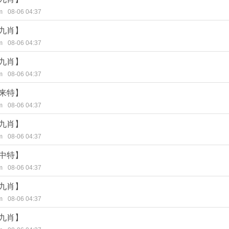
m
08-06 04:37
创九肖】
m
08-06 04:37
家九肖】
m
08-06 04:37
肖来特】
m
08-06 04:37
准九肖】
m
08-06 04:37
肖中特】
m
08-06 04:37
典九肖】
m
08-06 04:37
家九肖】